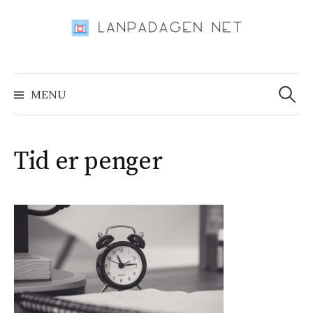
Skip
to
content
Search
for:
MENU
Tid er penger