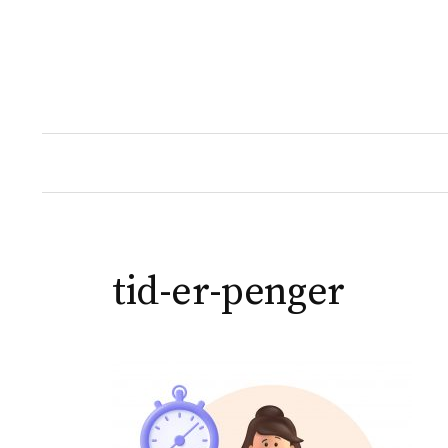
Skip
to
content
tid-er-penger