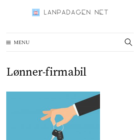
Skip
to
content
Search
for:
MENU
Lønner-firmabil