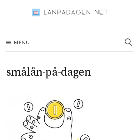
Skip
to
content
Search
for:
MENU
smålån-på-dagen