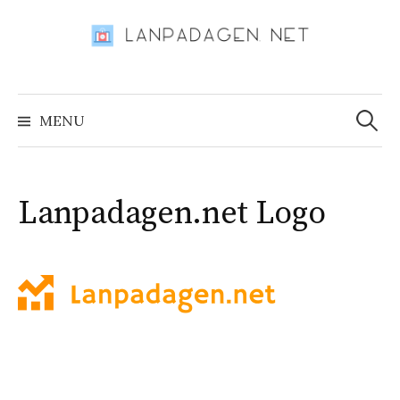
Skip
to
content
Search
for:
MENU
Lanpadagen.net Logo